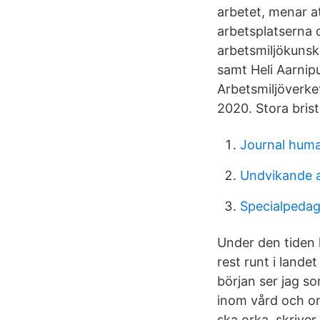
arbetet, menar a
arbetsplatserna 
arbetsmiljökunsk
samt Heli Aarnip
Arbetsmiljöverke
2020. Stora brist
Journal huma
Undvikande 
Specialpeda
Under den tiden
rest runt i lande
början ser jag so
inom vård och o
ska orka, skriver