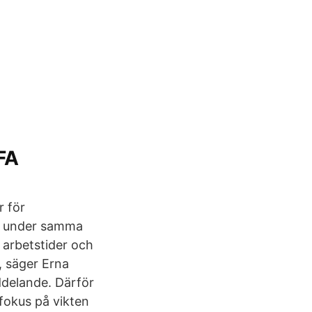
AFA
r för
ar under samma
 arbetstider och
, säger Erna
ddelande. Därför
 fokus på vikten