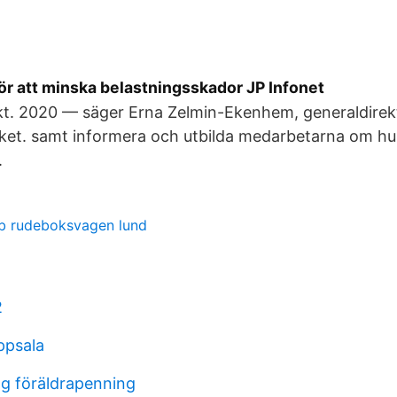
ör att minska belastningsskador JP Infonet
t. 2020 — säger Erna Zelmin-Ekenhem, generaldirekt
ket. samt informera och utbilda medarbetarna om hu
.
 ab rudeboksvagen lund
2
ppsala
g föräldrapenning