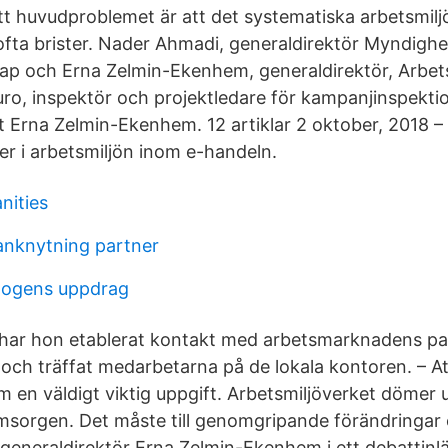
tt huvudproblemet är att det systematiska arbetsmilj
ofta brister. Nader Ahmadi, generaldirektör Myndighe
ap och Erna Zelmin-Ekenhem, generaldirektör, Arbet
uro, inspektör och projektledare för kampanjinspekti
t Erna Zelmin-Ekenhem. 12 artiklar 2 oktober, 2018 
er i arbetsmiljön inom e-handeln.
nities
anknytning partner
gogens uppdrag
 har hon etablerat kontakt med arbetsmarknadens pa
t och träffat medarbetarna på de lokala kontoren. – Att
m en väldigt viktig uppgift. Arbetsmiljöverket dömer 
msorgen. Det måste till genomgripande förändringar
 generaldirektör Erna Zelmin-Ekenhem i ett debattinlä