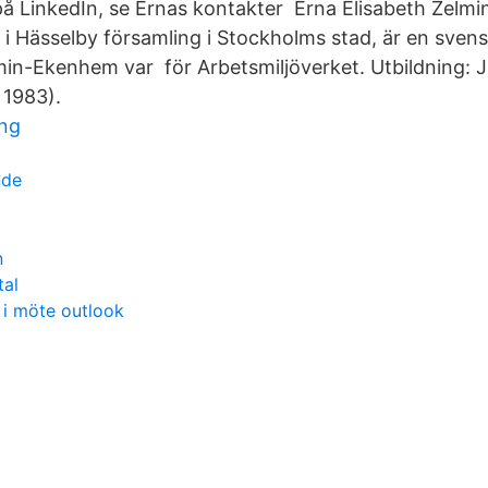
 på LinkedIn, se Ernas kontakter Erna Elisabeth Zel
0 i Hässelby församling i Stockholms stad, är en svens
n-Ekenhem var för Arbetsmiljöverket. Utbildning: J
 1983).
ing
nde
n
tal
e i möte outlook