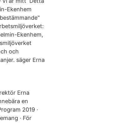
 Vi är mitt Detta
lmin-Ekenhem
medbestämmande"
rbetsmiljöverket:
 Zelmin-Ekenhem,
tsmiljöverket
och och
anjer. säger Erna
rektör Erna
innebära en
Program 2019 ·
ngemang · För