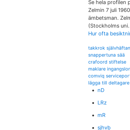
Se hela profilen
Zelmin 7 juli 196
ämbetsman. Zelmi
(Stockholms uni.
Hur ofta besiktn
takkrok självhäfta
snappertuna sää
crafoord stiftelse
maklare ingangslo
comviq servicepor
lägga till deltagar
nD
LRz
mR
sjhvb