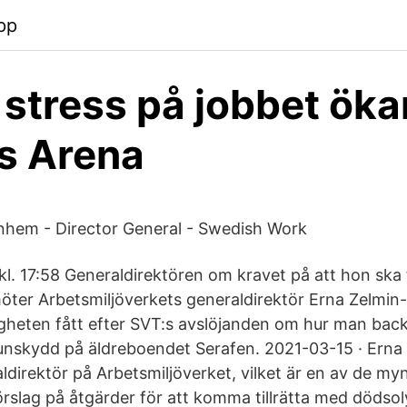
pp
 stress på jobbet ökar
s Arena
nhem - Director General - Swedish Work
kl. 17:58 Generaldirektören om kravet på att hon ska 
öter Arbetsmiljöverkets generaldirektör Erna Zelmi
gheten fått efter SVT:s avslöjanden om hur man backa
nskydd på äldreboendet Serafen. 2021-03-15 · Erna
direktör på Arbetsmiljöverket, vilket är en av de m
örslag på åtgärder för att komma tillrätta med dödso