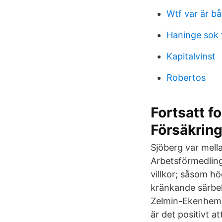
Wtf var är b
Haninge sok
Kapitalvinst
Robertos
Fortsatt f
Försäkrin
Sjöberg var mell
Arbetsförmedling
villkor; såsom h
kränkande särbeh
Zelmin-Ekenhem, 
är det positivt a