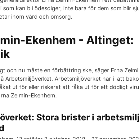
 som kan bli ödesdiger, inte bara för dem som blir sj
etar inom vård och omsorg.
lmin-Ekenhem - Altinget:
ik
rligt och nu måste en förbättring ske, säger Erna Zel
å Arbetsmiljöverket. Arbetsmiljöverket har i att bako
at ut för eller riskerat att råka ut för ett dödligt vir
 Erna Zelmin-Ekenhem.
överket: Stora brister i arbetsmil
d