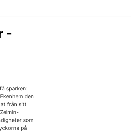
 -
få sparken:
n-Ekenhem den
t från sitt
 Zelmin-
yndigheter som
lyckorna på