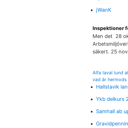
jWanK
Inspektioner f
Men det 28 ok
Arbetsmiljöver
säkert. 25 nov
Alfa laval lund
vad är hermods
Hallstavik lan
Ykb delkurs 
Samhall ab u
Gravidpennin