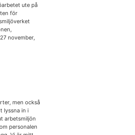
öarbetet ute på
ten för
smiljöverket
onen,
– 27 november,
rter, men också
 lyssna in i
ut arbetsmiljön
 om personalen
gg. Vi är mitt