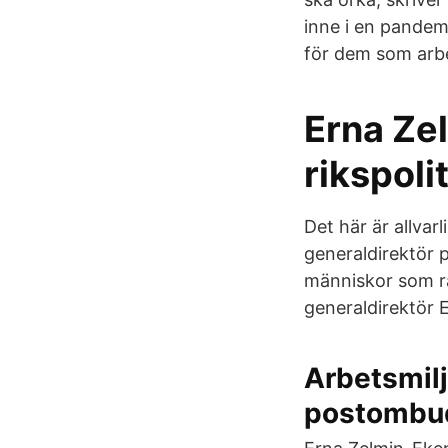
inne i en pandemi
för dem som arb
Erna Ze
rikspolit
Det här är allva
generaldirektör p
människor som råk
generaldirektör
Arbetsmilj
postombu