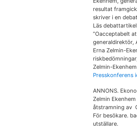
Ekenhem, general
resultat framgic
skriver i en deb
Läs debattartike
”Oacceptabelt a
generaldirektör, 
Erna Zelmin-Eken
riskbedömningar,
Zelmin-Ekenhem, 
Presskonferens i
ANNONS. Ekonomi
Zelmin Ekenhem b
åtstramning av 
För besökare. bac
utställare.