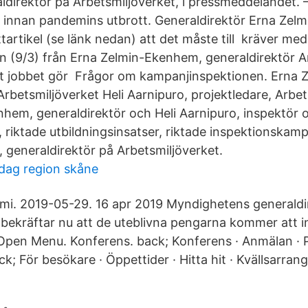
direktör på Arbetsmiljöverket, i pressmeddelandet. –
k innan pandemins utbrott. Generaldirektör Erna Ze
attartikel (se länk nedan) att det måste till kräver 
ln (9/3) från Erna Zelmin-Ekenhem, generaldirektör A
tt jobbet gör Frågor om kampanjinspektionen. Erna
Arbetsmiljöverket Heli Aarnipuro, projektledare, Arbe
hem, generaldirektör och Heli Aarnipuro, inspektör 
 riktade utbildningsinsatser, riktade inspektionskamp
generaldirektör på Arbetsmiljöverket.
dag region skåne
. 2019-05-29. 16 apr 2019 Myndighetens generaldi
ekräftar nu att de uteblivna pengarna kommer att 
Open Menu. Konferens. back; Konferens · Anmälan · 
k; För besökare · Öppettider · Hitta hit · Kvällsarra