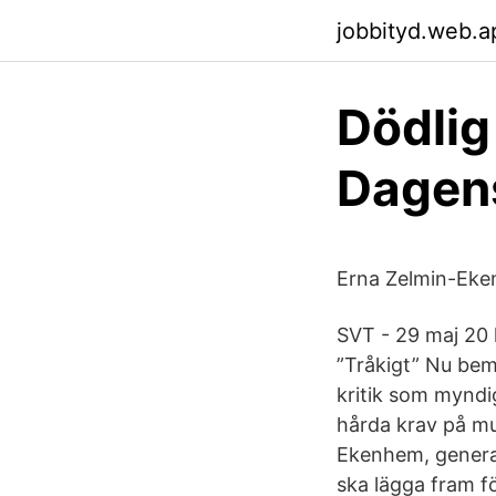
jobbityd.web.a
Dödlig
Dagen
Erna Zelmin-Eke
SVT - 29 maj 20 
”Tråkigt” Nu bem
kritik som myndi
hårda krav på mu
Ekenhem, general
ska lägga fram f