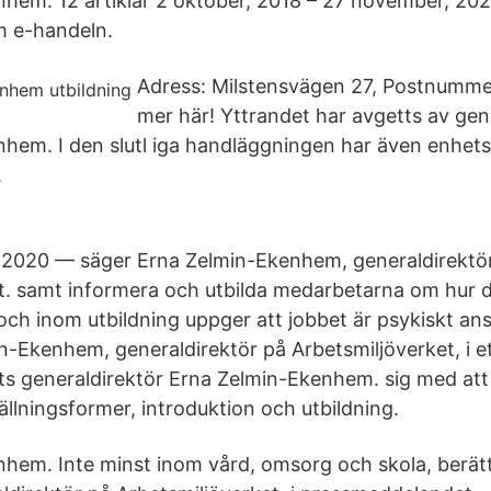
hem. 12 artiklar 2 oktober, 2018 – 27 november, 2020.
m e-handeln.
Adress: Milstensvägen 27, Postnummer
mer här! Yttrandet har avgetts av gen
hem. I den slutl iga handläggningen har även enhets
.
 2020 — säger Erna Zelmin-Ekenhem, generaldirektör
t. samt informera och utbilda medarbetarna om hur d
ch inom utbildning uppger att jobbet är psykiskt an
n-Ekenhem, generaldirektör på Arbetsmiljöverket, i et
ts generaldirektör Erna Zelmin-Ekenhem. sig med att 
llningsformer, introduktion och utbildning.
hem. Inte minst inom vård, omsorg och skola, berät