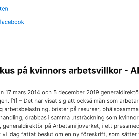
åten
 facebook
okus på kvinnors arbetsvillkor - 
g
an 17 mars 2014 och 5 december 2019 generaldirektö
en. [1] – Det har visat sig att också män som arbet
ög arbetsbelastning, brister på resurser, ohälsosamma
andling, drabbas i samma utsträckning som kvinnor
generaldirektör på Arbetsmiljöverket, i ett pressme
tt vi idag fattat beslut om en ny föreskrift, som sätter