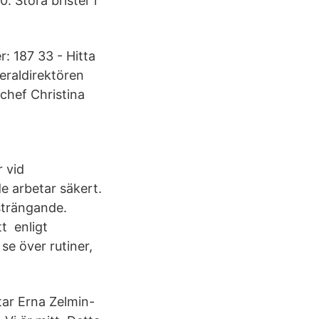
 Stora brister i
: 187 33 - Hitta
eraldirektören
chef Christina
 vid
e arbetar säkert.
strängande.
t enligt
se över rutiner,
tar Erna Zelmin-