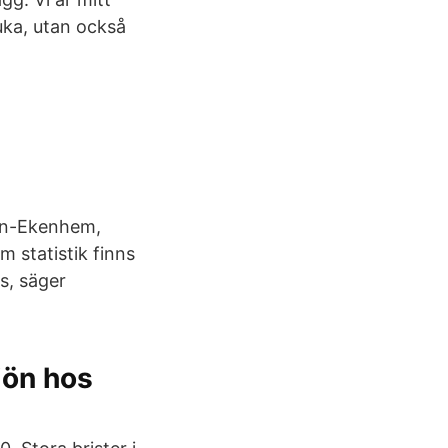
uka, utan också
min-Ekenhem,
m statistik finns
us, säger
jön hos