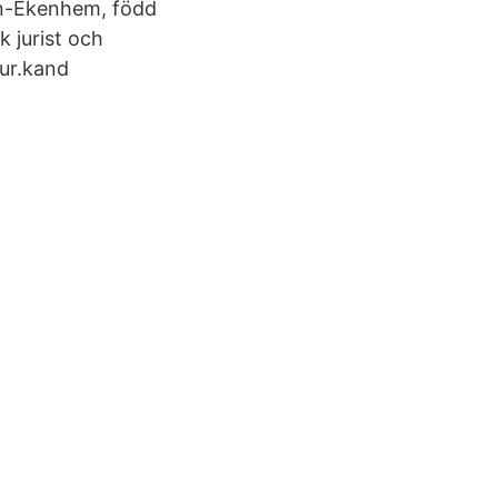
min-Ekenhem, född
k jurist och
ur.kand