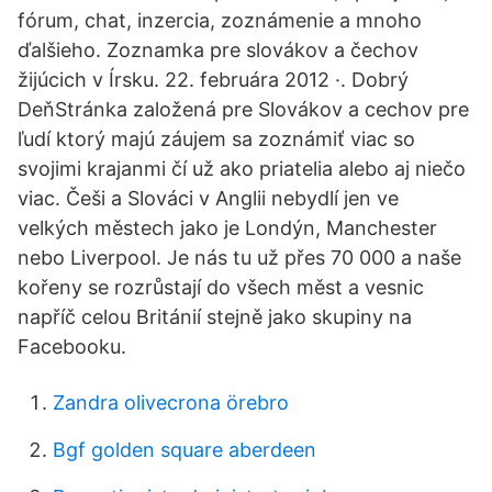
fórum, chat, inzercia, zoznámenie a mnoho
ďalšieho. Zoznamka pre slovákov a čechov
žijúcich v Írsku. 22. februára 2012 ·. Dobrý
DeňStránka založená pre Slovákov a cechov pre
ľudí ktorý majú záujem sa zoznámiť viac so
svojimi krajanmi čí už ako priatelia alebo aj niečo
viac. Češi a Slováci v Anglii nebydlí jen ve
velkých městech jako je Londýn, Manchester
nebo Liverpool. Je nás tu už přes 70 000 a naše
kořeny se rozrůstají do všech měst a vesnic
napříč celou Británií stejně jako skupiny na
Facebooku.
Zandra olivecrona örebro
Bgf golden square aberdeen