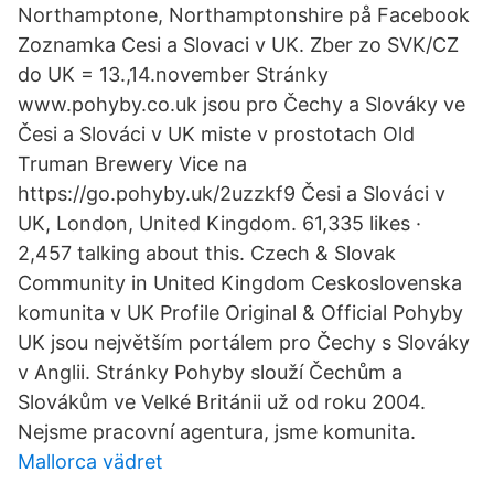
Northamptone, Northamptonshire på Facebook
Zoznamka Cesi a Slovaci v UK. Zber zo SVK/CZ
do UK = 13.,14.november Stránky
www.pohyby.co.uk jsou pro Čechy a Slováky ve
Česi a Slováci v UK miste v prostotach Old
Truman Brewery Vice na
https://go.pohyby.uk/2uzzkf9 Česi a Slováci v
UK, London, United Kingdom. 61,335 likes ·
2,457 talking about this. Czech & Slovak
Community in United Kingdom Ceskoslovenska
komunita v UK Profile Original & Official Pohyby
UK jsou největším portálem pro Čechy s Slováky
v Anglii. Stránky Pohyby slouží Čechům a
Slovákům ve Velké Británii už od roku 2004.
Nejsme pracovní agentura, jsme komunita.
Mallorca vädret