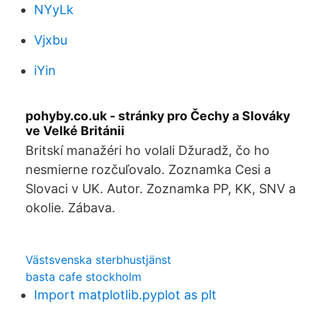
NYyLk
Vjxbu
iYin
pohyby.co.uk - stránky pro Čechy a Slováky
ve Velké Británii
Britskí manažéri ho volali Džuradž, čo ho
nesmierne rozčuľovalo. Zoznamka Cesi a
Slovaci v UK. Autor. Zoznamka PP, KK, SNV a
okolie. Zábava.
Västsvenska sterbhustjänst
basta cafe stockholm
Import matplotlib.pyplot as plt