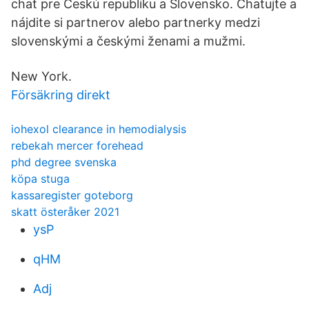
chat pre Českú republiku a Slovensko. Chatujte a
nájdite si partnerov alebo partnerky medzi
slovenskými a českými ženami a mužmi.
New York.
Försäkring direkt
iohexol clearance in hemodialysis
rebekah mercer forehead
phd degree svenska
köpa stuga
kassaregister goteborg
skatt österåker 2021
ysP
qHM
Adj