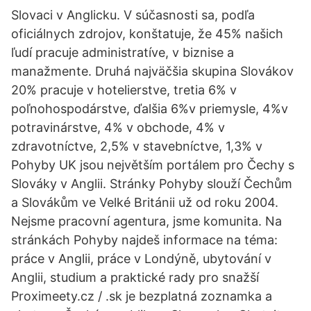
Slovaci v Anglicku. V súčasnosti sa, podľa
oficiálnych zdrojov, konštatuje, že 45% našich
ľudí pracuje administratíve, v biznise a
manažmente. Druhá najväčšia skupina Slovákov
20% pracuje v hotelierstve, tretia 6% v
poľnohospodárstve, ďalšia 6%v priemysle, 4%v
potravinárstve, 4% v obchode, 4% v
zdravotníctve, 2,5% v stavebníctve, 1,3% v
Pohyby UK jsou největším portálem pro Čechy s
Slováky v Anglii. Stránky Pohyby slouží Čechům
a Slovákům ve Velké Británii už od roku 2004.
Nejsme pracovní agentura, jsme komunita. Na
stránkách Pohyby najdeš informace na téma:
práce v Anglii, práce v Londýně, ubytování v
Anglii, studium a praktické rady pro snažší
Proximeety.cz / .sk je bezplatná zoznamka a